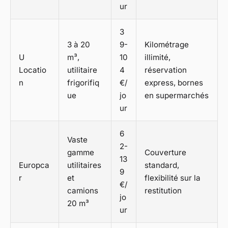
ur
3
3 à 20
9-
Kilométrage
U
m³,
10
illimité,
Locatio
utilitaire
4
réservation
n
frigorifiq
€/
express, bornes
ue
jo
en supermarchés
ur
6
Vaste
2-
gamme
Couverture
13
Europca
utilitaires
standard,
9
r
et
flexibilité sur la
€/
camions
restitution
jo
20 m³
ur