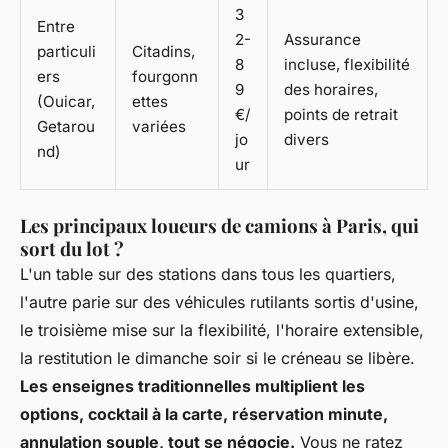
3
Entre
2-
Assurance
particuli
Citadins,
8
incluse, flexibilité
ers
fourgonn
9
des horaires,
(Ouicar,
ettes
€/
points de retrait
Getarou
variées
jo
divers
nd)
ur
Les principaux loueurs de camions à Paris, qui
sort du lot ?
L'un table sur des stations dans tous les quartiers,
l'autre parie sur des véhicules rutilants sortis d'usine,
le troisième mise sur la flexibilité, l'horaire extensible,
la restitution le dimanche soir si le créneau se libère.
Les enseignes traditionnelles multiplient les
options, cocktail à la carte, réservation minute,
annulation souple, tout se négocie.
Vous ne ratez