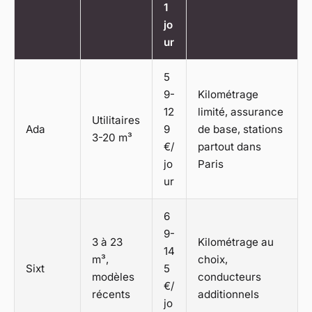
1
jo
ur
5
9-
Kilométrage
12
limité, assurance
Utilitaires
Ada
9
de base, stations
3-20 m³
€/
partout dans
jo
Paris
ur
6
9-
3 à 23
Kilométrage au
14
m³,
choix,
Sixt
5
modèles
conducteurs
€/
récents
additionnels
jo