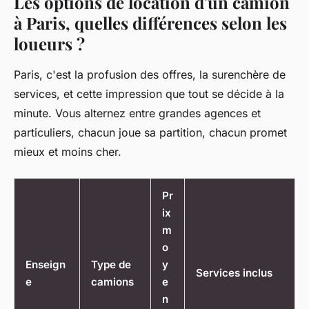
Les options de location d'un camion
à Paris, quelles différences selon les
loueurs ?
Paris, c'est la profusion des offres, la surenchère de
services, et cette impression que tout se décide à la
minute. Vous alternez entre grandes agences et
particuliers, chacun joue sa partition, chacun promet
mieux et moins cher.
Pr
ix
m
o
Enseign
Type de
y
Services inclus
e
camions
e
n